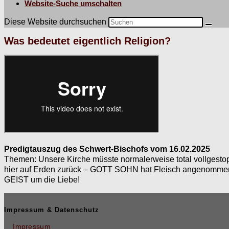
Website-Suche umschalten
Diese Website durchsuchen
Was bedeutet eigentlich Religion?
Predig­tauszug des Schw­ert-Bischofs vom 16.02.2025
The­men: Unsere Kirche müsste nor­maler­weise total vollgestop
hier auf Erden zurück – GOTT SOHN hat Fleisch angenom­men u
GEIST um die Liebe!
Impressum & Datenschutz
Impressum