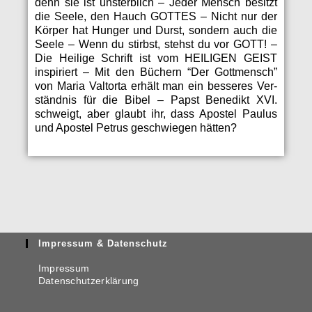
denn sie ist unsterblich – Jed­er Men­sch besitzt
die Seele, den Hauch GOTTES – Nicht nur der
Kör­p­er hat Hunger und Durst, son­dern auch die
Seele – Wenn du stirb­st, stehst du vor GOTT! –
Die Heilige Schrift ist vom HEILIGEN GEIST
inspiri­ert – Mit den Büch­ern “Der Gottmen­sch”
von Maria Val­tor­ta erhält man ein besseres Ver­
ständ­nis für die Bibel – Papst Benedikt XVI.
schweigt, aber glaubt ihr, dass Apos­tel Paulus
und Apos­tel Petrus geschwiegen hätten?
Impressum & Datenschutz
Impressum
Datenschutzerklärung