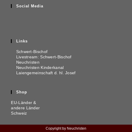
Social Media
Links
Schwert-Bischof
Livestream: Schwert-Bischof
Neuchristen
Neuchris­ten Kinderkanal
Laienge­mein­schaft d. hl. Josef
Shop
EU-Län­der &
andere Länder
Schweiz
Copyright by Neuchristen