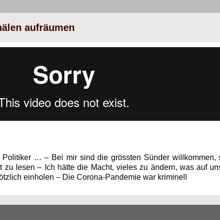
inälen aufräumen
Poli­tik­er … – Bei mir sind die grössten Sün­der willkom­men,
 Art zu lesen – Ich hätte die Macht, vieles zu ändern, was au
öt­zlich ein­holen – Die Coro­na-Pan­demie war kriminell