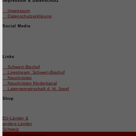
Impressum & Datenschutz
Impressum
Datenschutzerklärung
Social Media
Links
Schwert-Bischof
Livestream: Schwert-Bischof
Neuchristen
Neuchris­ten Kinderkanal
Laienge­mein­schaft d. hl. Josef
Shop
EU-Län­der &
andere Länder
Schweiz
Copyright by Neuchristen