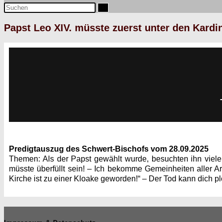
Papst Leo XIV. müsste zuerst unter den Kard
Predig­tauszug des Schw­ert-Bischofs vom 28.09.2025
The­men: Als der Papst gewählt wurde, besucht­en ihn viele 
müsste über­füllt sein! – Ich bekomme Gemein­heit­en aller
Kirche ist zu ein­er Kloake gewor­den!“ – Der Tod kann dich pl