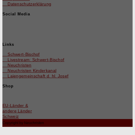
Datenschutzerklärung
Social Media
Links
Schwert-Bischof
Livestream: Schwert-Bischof
Neuchristen
Neuchris­ten Kinderkanal
Laienge­mein­schaft d. hl. Josef
Shop
EU-Län­der &
andere Länder
Schweiz
Copyright by Neuchristen