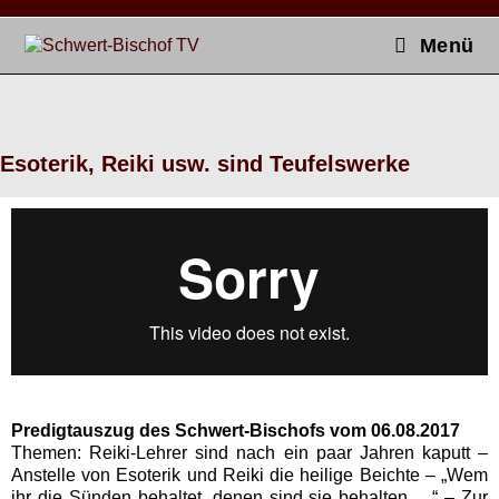
Menü
Esoterik, Reiki usw. sind Teufelswerke
Predig­tauszug des Schw­ert-Bischofs vom 06.08.2017
The­men:
Rei­ki-Lehrer sind nach ein paar Jahren kaputt –
Anstelle von Eso­terik und Rei­ki die heilige Beichte – „Wem
ihr die Sün­den behal­tet, denen sind sie behal­ten …“ – Zur