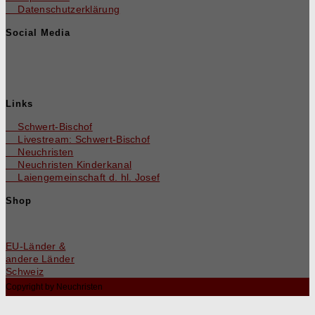
Datenschutzerklärung
Social Media
Links
Schwert-Bischof
Livestream: Schwert-Bischof
Neuchristen
Neuchris­ten Kinderkanal
Laienge­mein­schaft d. hl. Josef
Shop
EU-Län­der &
andere Länder
Schweiz
Copyright by Neuchristen