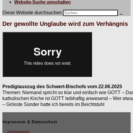
Website-Suche umschalten
Diese Website durchsuchen
Der gewollte Unglaube wird zum Verhängnis
Predig­tauszug des Schw­ert-Bischofs vom 22.06.2025
The­men: Nie­mand spricht so klar und ein­fach wie GOTT – Das 
katholis­chen Kirche ist GOTT leib­haftig anwe­send – Wer et
– Grösste Sün­der hat­te ich bere­its im Beichtstuhl
Impressum & Datenschutz
Impressum