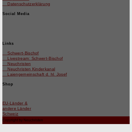
Datenschutzerklärung
Social Media
Links
Schwert-Bischof
Livestream: Schwert-Bischof
Neuchristen
Neuchris­ten Kinderkanal
Laienge­mein­schaft d. hl. Josef
Shop
EU-Län­der &
andere Länder
Schweiz
Copyright by Neuchristen