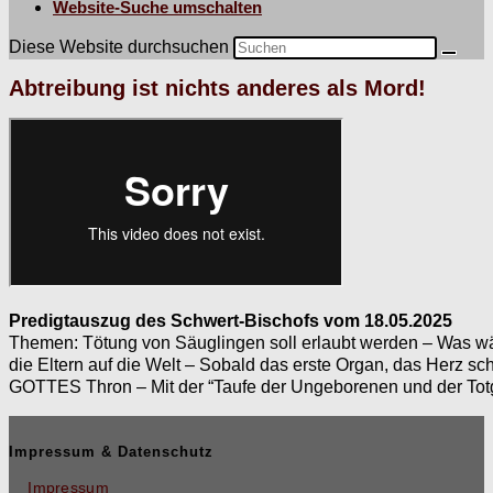
Website-Suche umschalten
Diese Website durchsuchen
Abtreibung ist nichts anderes als Mord!
Predig­tauszug des Schw­ert-Bischofs vom 18.05.2025
The­men: Tötung von Säuglin­gen soll erlaubt wer­den – Was 
die Eltern auf die Welt – Sobald das erste Organ, das Herz sch
GOTTES Thron – Mit der “Taufe der Unge­bore­nen und der Tot­g
Impressum & Datenschutz
Impressum