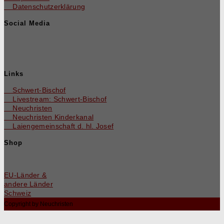
Datenschutzerklärung
Social Media
Links
Schwert-Bischof
Livestream: Schwert-Bischof
Neuchristen
Neuchris­ten Kinderkanal
Laienge­mein­schaft d. hl. Josef
Shop
EU-Län­der &
andere Länder
Schweiz
Copyright by Neuchristen