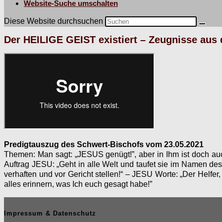
Website-Suche umschalten
Diese Website durchsuchen
Der HEILIGE GEIST existiert – Zeugnisse aus 
Predig­tauszug des Schw­ert-Bischofs vom 23.05.2021
The­men:
Man sagt: „JESUS genügt!”, aber in Ihm ist doch
Auf­trag JESU: „Geht in alle Welt und taufet sie im Nam
ver­haften und vor Gericht stellen!“
–
JESU Worte: „Der Helfer
alles erin­nern, was Ich euch gesagt habe!”
Impressum & Datenschutz