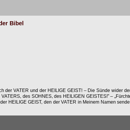
der Bibel
 auch der VATER und der HEILIGE GEIST!
–
Die Sünde wider de
en des VATERS, des SOHNES, des HEILIGEN GEISTES!”
–
„Fürcht
, der HEILIGE GEIST, den der VATER in Meinem Namen senden w