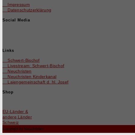
Impressum
Datenschutzerklärung
Social Media
Links
Schwert-Bischof
Livestream: Schwert-Bischof
Neuchristen
Neuchris­ten Kinderkanal
Laienge­mein­schaft d. hl. Josef
Shop
EU-Län­der &
andere Länder
Schweiz
Copyright by Neuchristen